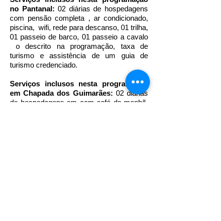
no Pantanal:
02 diárias de hospedagens
com pensão completa , ar condicionado,
piscina, wifi, rede para descanso, 01 trilha,
01 passeio de barco, 01 passeio a cavalo
o descrito na programação, taxa de
turismo e assistência de um guia de
turismo credenciado.
Serviços inclusos nesta programação
em Chapada dos Guimarães:
02 diárias
de hospedagens em com café da manhã,
TV, frigobar, ar condicionado, piscina, wifi,
01 almoço, passeios mirante e cacheira e
Caverna, passeios conforme descrito na
programação, assistência de um guia de
turismo credenciado e as taxas de
entradas dos atrativos.
Serviços inclusos nesta programação
em Bom Jardim (Nobres):
02 diárias de
hospedagens com café da manhã, TV, ar
condicionado, wifi, flutuação no Aquário
Encantando e rio Salobra, Cachoeira da