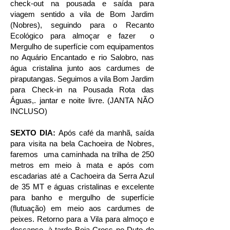
check-out na pousada e saída para
viagem sentido a vila de Bom Jardim
(Nobres), seguindo para o Recanto
Ecológico para almoçar e fazer o
Mergulho de superfície com equipamentos
no Aquário Encantado e rio Salobro, nas
água cristalina junto aos cardumes de
piraputangas. Seguimos a vila Bom Jardim
para Check-in na Pousada Rota das
Águas,. jantar e noite livre. (JANTA NÃO
INCLUSO)
SEXTO DIA:
Após café da manhã, saída
para visita na bela Cachoeira de Nobres,
faremos uma caminhada na trilha de 250
metros em meio à mata e após com
escadarias até a Cachoeira da Serra Azul
de 35 MT e águas cristalinas e excelente
para banho e mergulho de superfície
(flutuação) em meio aos cardumes de
peixes. Retorno para a Vila para almoço e
descanso, à tarde Boia Cross no Duto do