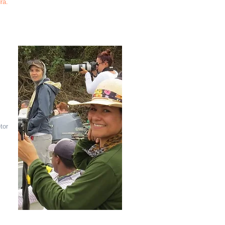
ra.
tor