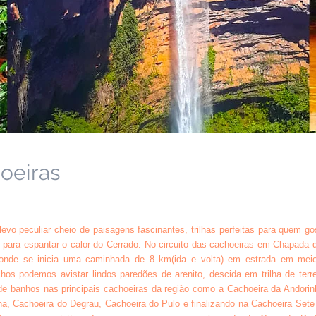
oeiras
vo peculiar cheio de paisagens fascinantes, trilhas perfeitas para quem go
 para espantar o calor do Cerrado. No circuito das cachoeiras em Chapada 
onde se inicia uma caminhada de 8 km(ida e volta) em estrada em mei
os podemos avistar lindos paredões de arenito, descida em trilha de terr
de banhos nas principais cachoeiras da região como a Cachoeira da Andorin
ha, Cachoeira do Degrau, Cachoeira do Pulo e finalizando na Cachoeira Sete