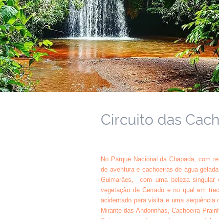
Circuito das Cach
No Parque Nacional da Chapada, com rele
de aventura e cachoeiras de água gelada
Guimarães, com uma beleza singular 
vegetação de Cerrado e no qual em trech
acidentado para visita e uma sequência 
Mirante das Andorinhas, Cachoeira Prain