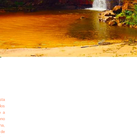
sta
dos
o a
eno
ha,
 de