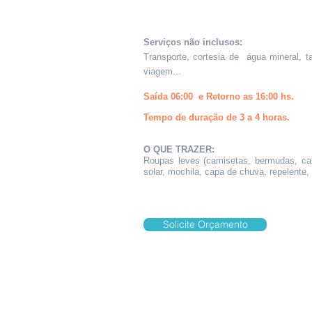
Serviços não inclusos:
Transporte, cortesia de água mineral, t
viagem...
Saída 06:00 e Retorno as 16:00 hs.
Tempo de duração de 3 a 4 horas.
O QUE TRAZER:
Roupas leves (camisetas, bermudas, calç
solar, mochila, capa de chuva, repelente,
Solicite Orçamento
Rua.Joaquim Murtinho,1135,