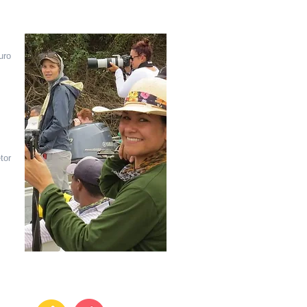
uro
tor