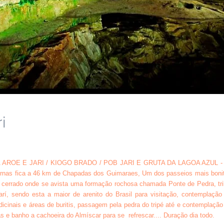
i
ROE E JARI / KIOGO BRADO / POB JARI E GRUTA DA LAGOA AZUL 
ernas fica a 46 km de Chapadas dos Guimaraes, Um dos passeios mais boni
errado onde se avista uma formação rochosa chamada Ponte de Pedra, tri
í, sendo esta a maior de arenito do Brasil para visitação, contemplação
dicinais e áreas de buritis, passagem pela pedra do tripé até e contemplação
s e banho a cachoeira do Almíscar para se refrescar.... Duração dia todo.