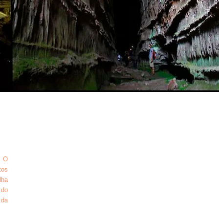
- O
tos
lha
 do
 da