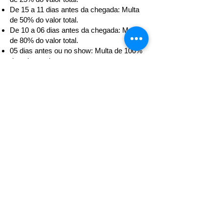
De 15 a 11 dias antes da chegada: Multa
de 50% do valor total.
De 10 a 06 dias antes da chegada: Multa
de 80% do valor total.
05 dias antes ou no show: Multa de 100%
do valor total.
Solicite Orçamento
DOMINGAS
RIBEIRO
Agente de viagem e guia de turismo
pantaneira, nascida na região,
conhecedora da fauna e flora e
vivencia e costumes local...