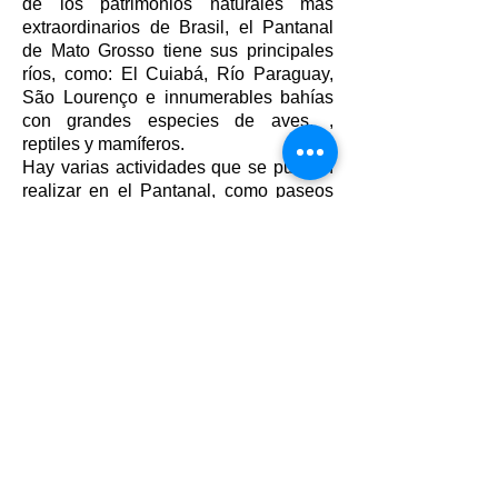
de los patrimonios naturales más
extraordinarios de Brasil, el Pantanal
de Mato Grosso tiene sus principales
ríos, como: El Cuiabá, Río Paraguay,
São Lourenço e innumerables bahías
con grandes especies de aves. ,
reptiles y mamíferos.
Hay varias actividades que se pueden
realizar en el Pantanal, como paseos
en barco, paseos a caballo por campos
inundados (durante la inundación),
senderos ecológicos, pesca, safari
fotográfico, entre otras....
Entre los paisajes más bellos del
Pantanal, se puede observar al famoso
jaguar en su hábitat natural, el felino
más grande de América, admirado y
apreciado por su exuberante belleza.